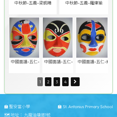
中秋節-五義-梁凱晴
中秋節-五義-羅煒瑜
中國面譜-五仁-伍梓喆
中國面譜-五仁-梁煥愉
中國面譜-五仁-蘇文
1
2
3
4
🏫 聖安當小學
🏫 St. Antonius Primary School
🗺️ 地址：
九龍油塘道1號