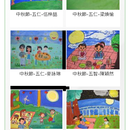
中秋節-五仁-伍梓喆
中秋節-五仁-梁煥愉
中秋節-五仁-麥詠琳
中秋節-五智-陳穎然