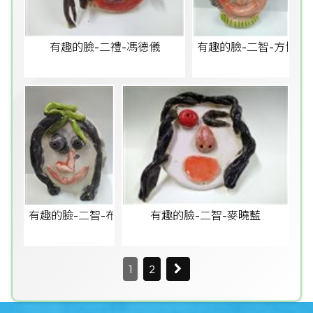
有趣的臉-二禮-馮德儀
有趣的臉-二智-方博文
有趣的臉-二智-布曦婷
有趣的臉-二智-麥曉藍
1
2