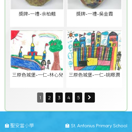
獎牌-一禮-余柏翹
獎牌-一禮-吳金霞
三原色城堡-一仁-林心兒
三原色城堡-一仁-姚暻潣
1
2
3
4
5
🏫 聖安當小學
🏫 St. Antonius Primary School