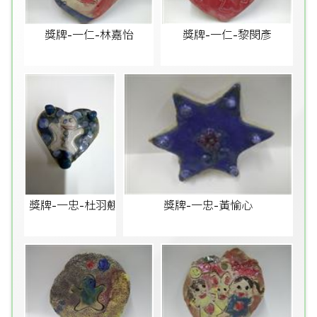
獎牌-一仁-林嘉怡
獎牌-一仁-黎閔彥
獎牌-一忠-杜羽翹
獎牌-一忠-黃愉心