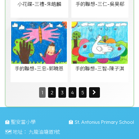
小花碟-三禮-朱皓麟
手的聯想-三仁-吳昊郗
手的聯想-三忠-郭曉恩
手的聯想-三智-陳子淇
1
2
3
4
5
🏫 聖安當小學
🏫 St. Antonius Primary School
🗺️ 地址：
九龍油塘道1號