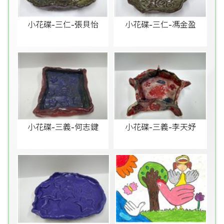
小花碟-三仁-張貝怡
小花碟-三仁-馮金盈
小花碟-三義-何志鍵
小花碟-三義-李天妤