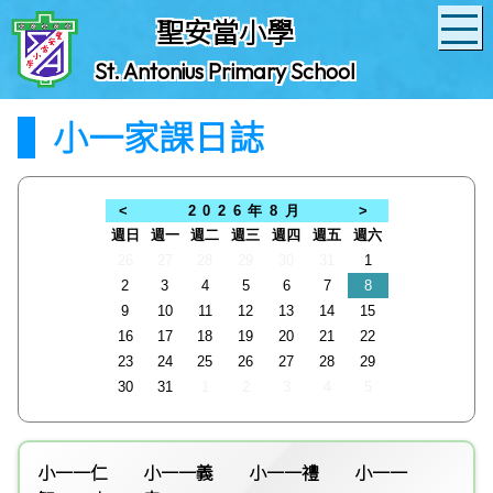
聖安當小學
St. Antonius Primary School
小一家課日誌
<
2026年8月
>
週日
週一
週二
週三
週四
週五
週六
26
27
28
29
30
31
1
2
3
4
5
6
7
8
9
10
11
12
13
14
15
16
17
18
19
20
21
22
23
24
25
26
27
28
29
30
31
1
2
3
4
5
小一一仁
小一一義
小一一禮
小一一