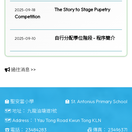
The Story to Stage Pupetry
2025-09-18
Competition
自行分配學位階段 - 程序簡介
2025-09-10
過往消息 >>
🏫 聖安當小學
🏫 St. Antonius Primary School
🗺️ 地址：
九龍油塘道1號
🗺️ Address：
1 Yau Tong Road Kwun Tong KLN
☎️ 電話：
23484283
📠 傳真：
23496371