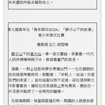
未來盡我所能去幫助他人。
東九龍青年社「青年與你2024」「獅子山下的故事」
青少年徵文比賽
優異獎 五仁 胡雪晴
獅子山
下的
黃大仙
，像一首交響曲，承載着一代代
人的拼搏精神與汗水，散發着奮鬥的氣息。
清晨，一群上班族和學生準備出門。一位在晨跑的
叔叔總是帶着微笑，鼓勵道：「年輕人，加油！你是
我們的希望！」這句話看似微不足道，卻在潛移默化
中影響着我，讓我在成長道路上更有勇氣，猶如在一
片漆黑中點燃了一支明亮的蠟燭。
在疫情期間，每當鄰居確診時，周圍的人總是自發