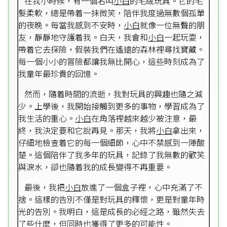
在我小時候，有一個名叫
小白
的毛絨玩具。它的毛
髮柔軟，總是帶着一抹微笑，陪伴我度過無數個孤單
的夜晚。每當我感到不安時，
小白
就像一位無聲的朋
友，靜靜地守護着我。白天，我會和
小白
一起玩耍，
帶着它去探險，假裝我們在遙遠的森林裡尋找寶藏。
每一個小小的冒險都讓我無比開心，這些時刻成為了
我童年最珍貴的回憶。
然而，隨着時間的流逝，我對玩具的興趣也隨之減
少。上學後，我開始接觸到更多的事物，學習成為了
我生活的重心。
小白
在角落裡越來越少被注意，最
終，我決定要和它說再見。那天，我將
小白
拿出來，
仔細地檢查着它的每一個細節，心中不禁感到一陣酸
楚。這個陪伴了我多年的玩具，記錄了我無數的歡笑
與淚水，卻也隨着我的成長變得不再重要。
最後，我把
小白
放進了一個盒子裡，心中充滿了不
捨。這樣的告別不僅是對玩具的釋懷，更是對童年時
光的告別。我明白，這是成長的必經之路，雖然失去
了些什麼，但同時也獲得了更多的可能性。