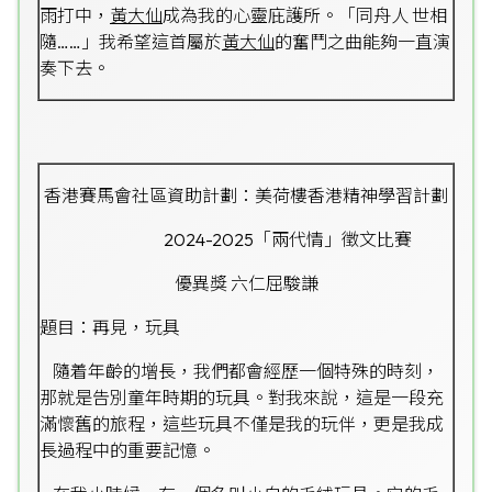
雨打中，
黃大仙
成為我的心靈庇護所。「同舟人 世相
隨……」我希望這首屬於
黃大仙
的奮鬥之曲能夠一直演
奏下去。
香港賽馬會社區資助計劃：美荷樓香港精神學習計劃
2024-2025「兩代情」徵文比賽
優異獎 六仁屈駿謙
題目：再見，玩具
隨着年齡的增長，我們都會經歷一個特殊的時刻，
那就是告別童年時期的玩具。對我來說，這是一段充
滿懷舊的旅程，這些玩具不僅是我的玩伴，更是我成
長過程中的重要記憶。