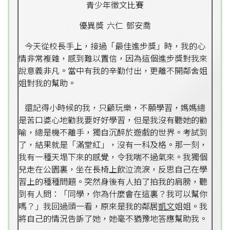
青少年徵文比賽
優異獎 六仁 鄧安喬
今天從校長手上，接過「最佳進步獎」時，我的心
情非常複雜，感到難以置信，因為這個進步獎對我來
說意義非凡。當中有我的辛勤付出，更離不開鄰舍姐
姐對我的幫助。
還記得小時候的我，只顧玩樂，不願學習，媽媽總
是苦口婆心地勸我要好好學習，但是我沒有聽她的勸
喻，總是機不離手，獨自沉醉於遊戲的世界。考試到
了，結果就是「滿堂紅」，沒有一科及格。那一刻，
我有一種天塌下來的感覺，令我喘不過氣來。我獨個
兒走在公園裏，坐在長椅上飲泣流淚，反思自己在學
習上的種種問題。突然身後有人拍了拍我的肩膀，聽
到有人問：「同學，你為什麼會在這裏？我可以幫你
嗎？」我回過頭一看，原來是我的鄰居
凱文
姐姐。我
將自己的情況告訴了她，她毫不猶豫地答應幫助我。