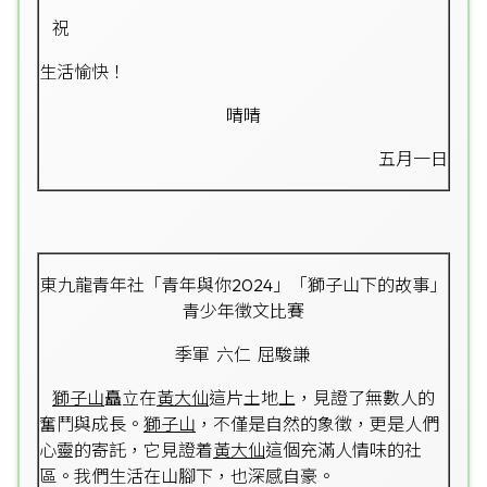
祝
生活愉快！
晴晴
五月一日
東九龍青年社「青年與你2024」「獅子山下的故事」
青少年徵文比賽
季軍 六仁 屈駿謙
獅子山
矗立在
黃大仙
這片土地上，見證了無數人的
奮鬥與成長。
獅子山
，不僅是自然的象徵，更是人們
心靈的寄託，它見證着
黃大仙
這個充滿人情味的社
區。我們生活在山腳下，也深感自豪。