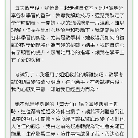
每天放學後，我們會一起走進自修室。她坦誠地分
享各科學習的重點，教導我解難技巧，還幫我製定了
學習時間表。一開始，我的頭腦總是一片混亂，難以
理解。但是在她耐心地解說和鼓勵下，我漸漸領悟了
各科學習的奧秘，尤其是數學科。她教導我如何將複
雜的數學問題轉化為有趣的挑戰。結果，我的自信心
有了顯著的提升。感謝她用心的指導，讓我在學業上
有了新的突破！
考試到了，我運用了姐姐教我的解難技巧，數學考
試的題目變得清晰明瞭，得心應手。在考試結束後，
我內心感到平靜，知道我已經盡力而為。
她不就是我身邊的「黃大仙」嗎？當我遇到困難
時，這位鄰舍姐姐及時伸出援手，讓我深刻體會到社
區中的互助和關懷。這段經歷讓我徹底改變了我對他
人信任的觀念，我由之前的疑慮轉變為對社會充滿正
能量。生命影響生命，這件事情啟發了我，我決心在