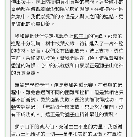
伸出援手，送上防疫物資和真摯的慰問。這些微小的
舉動都在傳遞着關愛和陽光般的温暖。在這樣的社區
氣氛中，我們感受到的不僅是人與人之間的連結，更
是彼此的心靈良藥。
我和幾個伙伴決定挑戰登上
獅子山
的頂峰。那裏的
道路十分陡峭，樹木枝葉交織，彷彿進入了一片神秘
的樹林。然而，我們沒有因此放棄，彼此支持、勇往
直前，最終成功登頂。當我們站在山頂，俯視着整個
香港
的時候，心中的成就感和自豪感正是
獅子山
精神
的真實寫照。
無論是學校學習，還是參加各種比賽，在參與的過
程中，難免會遇到不同的困難和挫折，但是我相信只
要不斷嘗試，勇於面對失敗，最終就能取得成功。
牛
頓
曾經說過：「無論做什麼事情，只要努力奮鬥，沒
有不成功的。」這正是對
獅子山
精神最佳的實踐。
獅子山
下的
黃大仙
，充滿生生不息的力量。我感謝
這片土地給我的一切——童年和美好的回憶。在風吹