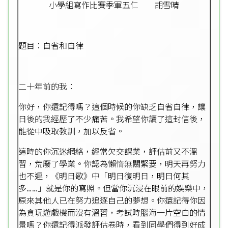
小學組寫作比賽季軍五仁 胡雪晴
題目：自省和自律
二十年前的我：
你好，你還記得嗎？這個時候的你缺乏自省自律，讓
日後的我經歷了不少痛苦。我希望你讀了這封信後，
能從中吸取教訓，加以反省。
這時的你沉迷網絡，經常欠交課業，評估前又不溫
習，荒廢了學業。你認為懶惰無關緊要，明天再努力
也不遲，《明日歌》中「明日復明日，明日何其
多……」就是你的寫照。但當你沉浸在眼前的娛樂中，
原來其他人已在努力追逐自己的夢想。你還記得你因
為貪玩遊戲機而沒有溫習，考試時腦海一片空白的情
景嗎？你還記得派發評估卷時，看到同學們得到好成