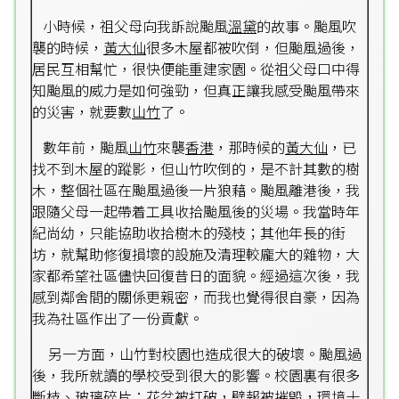
小時候，祖父母向我訴說颱風
溫黛
的故事。颱風吹
襲的時候，
黃大仙
很多木屋都被吹倒，但颱風過後，
居民互相幫忙，很快便能重建家園。從祖父母口中得
知颱風的威力是如何強勁，但真正讓我感受颱風帶來
的災害，就要數
山竹
了。
數年前，颱風
山竹
來襲
香港
，那時候的
黃大仙
，已
找不到木屋的蹤影，但山竹吹倒的，是不計其數的樹
木，整個社區在颱風過後一片狼藉。颱風離港後，我
跟隨父母一起帶着工具收拾颱風後的災場。我當時年
紀尚幼，只能協助收拾樹木的殘枝；其他年長的街
坊，就幫助修復損壞的設施及清理較龐大的雜物，大
家都希望社區儘快回復昔日的面貌。經過這次後，我
感到鄰舍間的關係更親密，而我也覺得很自豪，因為
我為社區作出了一份貢獻。
另一方面，山竹對校園也造成很大的破壞。颱風過
後，我所就讀的學校受到很大的影響。校園裏有很多
斷枝、玻璃碎片；花盆被打破，壁報被摧毁，環境十