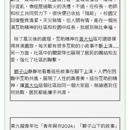
分混亂，像經歷過戰火的洗禮。不過，在校長、老師
和校工共同努力下，很快便已收拾「殘局」，校園又
回復整齊清潔。天災無情，但人間有情，能在一個充
滿互助精神的社區和校園中成長，我感到無比幸福。
除了風災後的處理，互助精神在
黃大仙
區可謂發揮
得淋漓盡致。每天都有很多互助的小故事不斷上演……
另一方面，社區中的關愛隊也展現了居民的團結和友
愛，強化了社區的聯繫。
獅子山
靜靜地看着這些故事在腳下上演。人們在困
難中互助共進，展現了人性的真善美。這份互助的精
神，讓
黃大仙
這個社區如同一個大家庭，無論遇到任
何挑戰，居民都能攜手共渡。
東九龍青年社「青年與你2024」「獅子山下的故事」