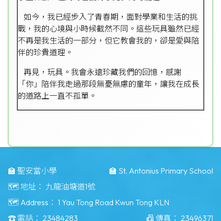
如今，我已經步入了青春期，面對學業和生活的挑
戰，我的心境與小時候截然不同。這些玩具雖然已經
不再是我生活的一部分，但它教會我的，卻是愛與陪
伴的珍貴道理。
再見，玩具。我會永遠珍藏我們的回憶，感謝
「你」陪伴我走過那段無憂無慮的童年，讓我在成長
的道路上一直不孤單。
🏫 聖安當小學
🏫 St. Antonius Primary School
🗺️ 地址：
九龍油塘道1號
🗺️ Address：
1 Yau Tong Road Kwun Tong KLN
☎️ 電話：
23484283
📠 傳真：
23496371