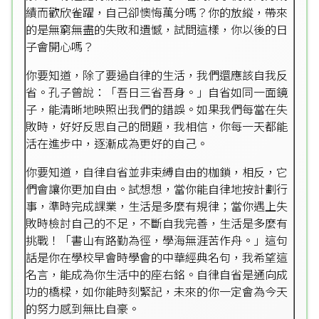
績而歡欣雀躍，自己卻懊悔萬分嗎？你的放縱，帶來
的是無窮無盡的失敗和遺憾，試問這樣，你以後的日
子會開心嗎？
你要知道，除了要過自律的生活，我們還應該自我反
省。孔子曾說：「吾日三省吾身。」自省如同一面鏡
子，能清晰地映照出我們的錯誤。如果我們每當在失
敗時，好好反思自己的問題，我相信，你每一天都能
活在進步中，逐漸成為更好的自己。
你要知道，自律自省並非束縛自由的枷鎖，相反，它
們會讓你更加自由。試想想，當你能自律地按計劃行
事，準時完成課業，生活是多麼有規律；當你遇上失
敗時檢討自己的不足，不斷自我完善，生活是多麼有
挑戰！「書山有路勤為徑，學海無涯苦作舟。」這句
話是你在學校早會時學會的中華經典名句，我希望這
名言，能成為你生活中的座右銘。自律自省是通向成
功的橋樑，如你能時刻緊記，未來的你一定會為今天
的努力感到無比自豪。