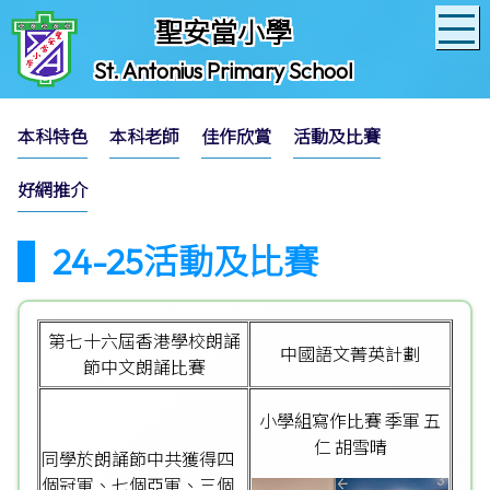
聖安當小學
St. Antonius Primary School
本科特色
本科老師
佳作欣賞
活動及比賽
好網推介
24-25活動及比賽
第七十六屆香港學校朗誦
中國語文菁英計劃
節中文朗誦比賽
小學組寫作比賽 季軍 五
仁 胡雪晴
同學於朗誦節中共獲得四
個冠軍、七個亞軍、三個