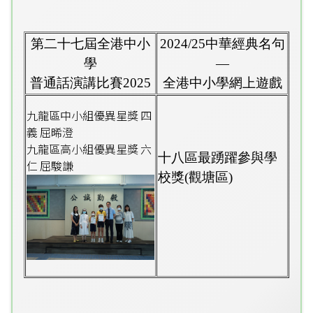
第二十七屆全港中小
2024/25
中華經典名句
學
—
普通話演講比賽
2025
全港中小學網上遊戲
九龍區中小組優異星獎 四
義 屈晞澄
九龍區高小組優異星獎 六
十八區最踴躍參與學
仁 屈駿謙
校獎
(
觀塘區
)