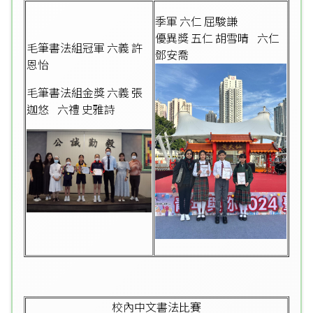
季軍 六仁 屈駿謙
優異獎 五仁 胡雪晴 六仁
毛筆書法組冠軍 六義 許
鄧安喬
恩怡
毛筆書法組金獎 六義 張
迦悠 六禮 史雅詩
校內中文書法比賽