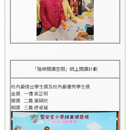
「階梯閱讀空間」網上閱讀計劃
校內最傑出學生獎及校內最優秀學生獎
金獎 一禮 高芷玥
銀獎 二義 黃穎欣
銅獎 三義 繆卓凝