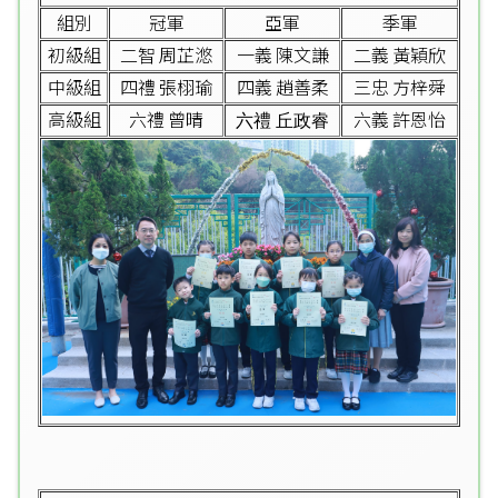
組別
冠軍
亞軍
季軍
初級組
二智 周芷滺
一義 陳文謙
二義 黃穎欣
中級組
四禮 張栩瑜
四義 趙善柔
三忠 方梓舜
高級組
六禮 曾晴
六義 許恩怡
六禮 丘政睿