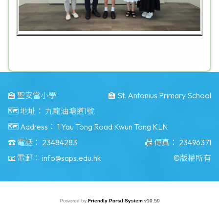
🏫 聖安當小學
🏫 St. Antonius Primary School
🗺️ 地址：
九龍油塘道1號
🗺️ Address：
1 Yau Tong Road Kwun Tong KLN
☎️ 電話：
23484283
📠 傳真：
23496371
📧 電郵：
info@saps.edu.hk
©版權所有
Powered by
Friendly Portal System
v
10.59