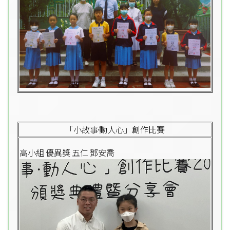
「小故事·動人心」創作比賽
高小組 優異獎 五仁 鄧安喬