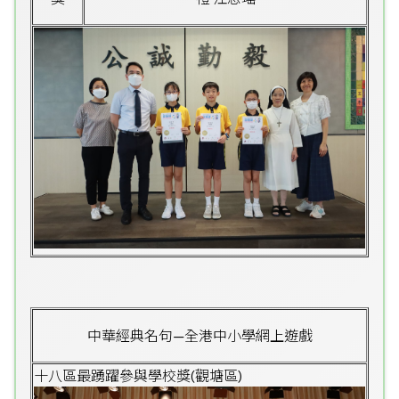
中華經典名句—全港中小學網上遊戲
十八區最踴躍參與學校獎(觀塘區)