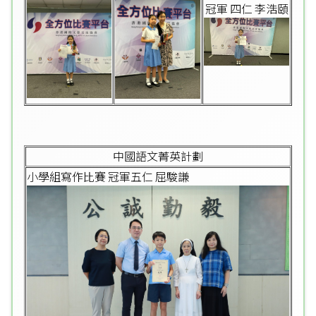
冠軍 四仁
李浩頤
中國語文菁英計劃
小學組寫作比賽 冠軍五仁 屈駿謙