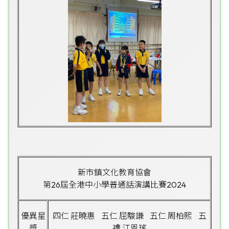
新市鎮文化教育協會
第26屆全港中小學普通話演講比賽2024
優異星
四仁 莊曉惠 五仁 屈駿謙 五仁 周柏熙 五
獎
禮 江恩瑤