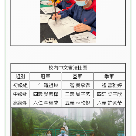
校內中文書法比賽
組別
冠軍
亞軍
季軍
初級組
二仁 羅祖琳
二智 吳承霖
一禮 曾雅婷
中級組
四義 吳彥樺
三義 周子茗
四忠 梁子欣
高級組
六仁 李耀成
五義 林欣悅
六義 許紫瑩