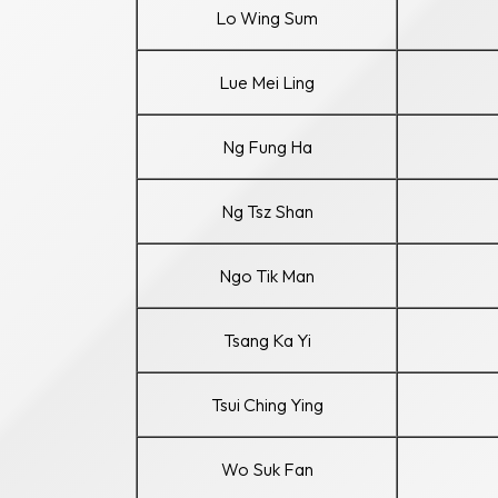
Lo Wing Sum
Lue Mei Ling
Ng Fung Ha
Ng Tsz Shan
Ngo Tik Man
Tsang Ka Yi
Tsui Ching Ying
Wo Suk Fan