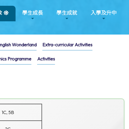
教
學生成長
學生成就
入學及升中
nglish Wonderland
Extra-curricular Activities
nics Programme
Activities
1C, 5B