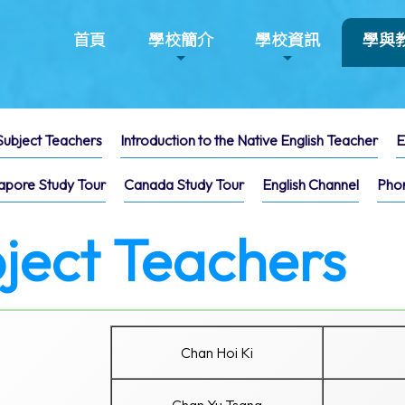
首頁
學校簡介
學校資訊
學與
Subject Teachers
Introduction to the Native English Teacher
E
apore Study Tour
Canada Study Tour
English Channel
Pho
ject Teachers
Chan Hoi Ki