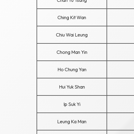
Chan Yu Tsang
Ching Kit Wan
Chiu Wai Leung
Chong Man Yin
Ho Chung Yan
Hui Yuk Shan
Ip Suk Yi
Leung Ka Man