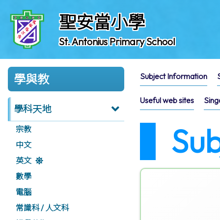
聖安當小學
St. Antonius Primary School
Subject Information
學與教
Useful web sites
Sing
學科天地
Sub
宗教
中文
英文
數學
電腦
常識科 / 人文科