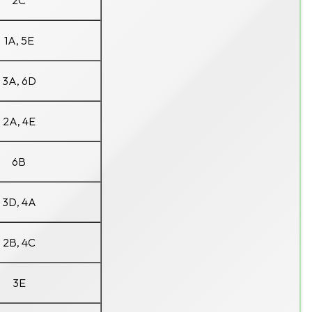
2C
1A, 5E
3A, 6D
2A, 4E
6B
3D, 4A
2B, 4C
3E