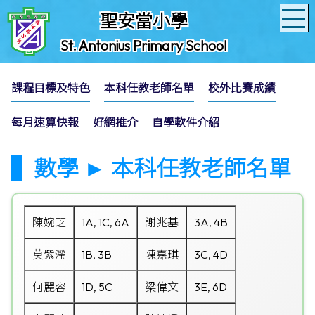
聖安當小學
St. Antonius Primary School
課程目標及特色
本科任教老師名單
校外比賽成績
每月速算快報
好網推介
自學軟件介紹
數學 ► 本科任教老師名單
陳婉芝
1A, 1C, 6A
謝兆基
3A, 4B
莫紫瀅
1B, 3B
陳嘉琪
3C, 4D
何麗容
1D, 5C
梁偉文
3E, 6D