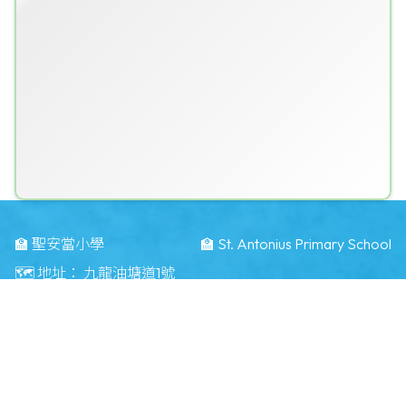
🏫 聖安當小學
🏫 St. Antonius Primary School
🗺️ 地址：
九龍油塘道1號
🗺️ Address：
1 Yau Tong Road Kwun Tong KLN
☎️ 電話：
23484283
📠 傳真：
23496371
📧 電郵：
info@saps.edu.hk
©版權所有