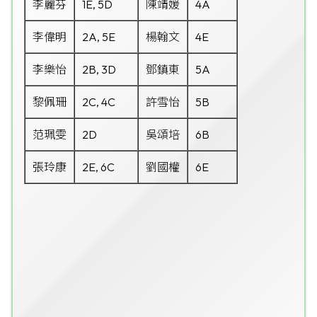
李麗芬
1E, 5D
陳靖媛
4A
李偉明
2A, 5E
楊翰文
4E
李樂怡
2B, 3D
鄧鎮東
5A
黎佩珊
2C, 4C
許雪怡
5B
范珮雯
2D
吳頌培
6B
張玲康
2E, 6C
劉國權
6E