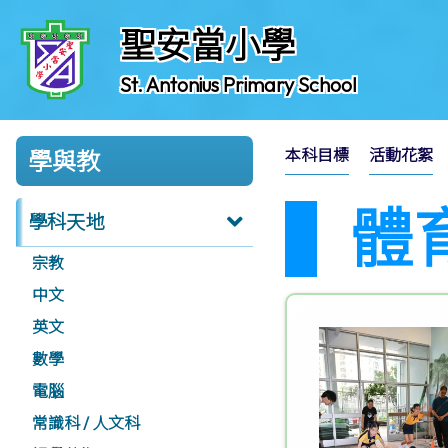
聖安當小學
St. Antonius Primary School
本科目標
活動花絮
學與教
體
學科天地
宗教
中文
英文
數學
電腦
常識科 / 人文科