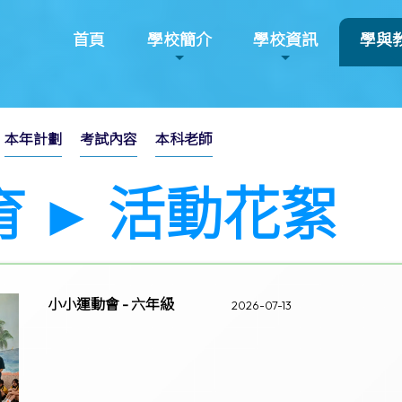
首頁
學校簡介
學校資訊
學與
本年計劃
考試內容
本科老師
育 ► 活動花絮
小小運動會 - 六年級
2026-07-13