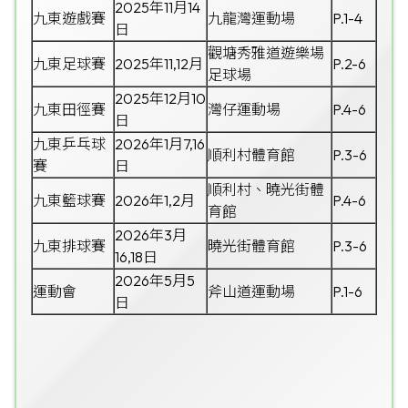
2025年11月14
九東遊戲賽
九龍灣運動場
P.1-4
日
觀塘秀雅道遊樂場
九東足球賽
2025年11,12月
P.2-6
足球場
2025年12月10
九東田徑賽
灣仔運動場
P.4-6
日
九東乒乓球
2026年1月7,16
順利村體育館
P.3-6
賽
日
順利村、曉光街體
九東籃球賽
2026年1,2月
P.4-6
育館
2026年3月
九東排球賽
曉光街體育館
P.3-6
16,18日
2026年5月5
運動會
斧山道運動場
P.1-6
日