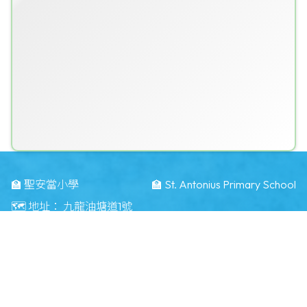
🏫 聖安當小學
🏫 St. Antonius Primary School
🗺️ 地址：
九龍油塘道1號
🗺️ Address：
1 Yau Tong Road Kwun Tong KLN
☎️ 電話：
23484283
📠 傳真：
23496371
📧 電郵：
info@saps.edu.hk
©版權所有