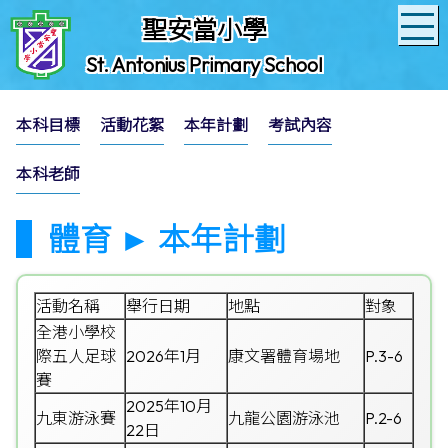
聖安當小學
St. Antonius Primary School
本科目標
活動花絮
本年計劃
考試內容
本科老師
體育 ► 本年計劃
活動名稱
舉行日期
地點
對象
全港小學校
際五人足球
2026年1月
康文署體育場地
P.3-6
賽
2025年10月
九東游泳賽
九龍公園游泳池
P.2-6
22日