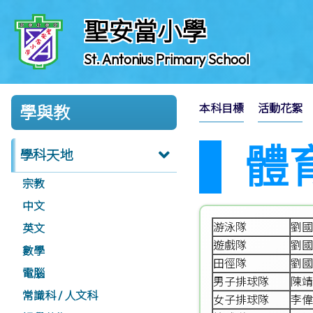
聖安當小學
St. Antonius Primary School
本科目標
活動花絮
學與教
體
學科天地
宗教
中文
游泳隊
劉國
英文
遊戲隊
劉國
數學
田徑隊
劉國
電腦
男子排球隊
陳靖
常識科 / 人文科
女子排球隊
李偉