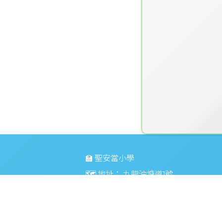
🏫 聖安當小學
🗺️ 地址：
九龍油塘道1號
☎️ 電話：
23484283