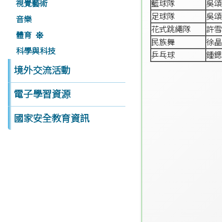
視覺藝術
籃球隊
吳頌
足球隊
吳頌
音樂
花式跳繩隊
許雪
體育
民族舞
徐晶
科學與科技
乒乓球
鍾鍶
境外交流活動
電子學習資源
國家安全教育資訊