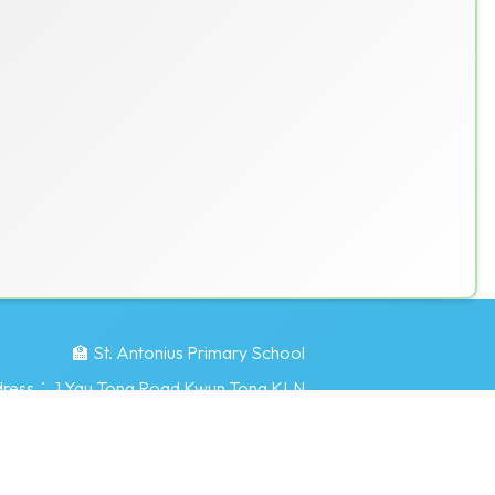
🏫 St. Antonius Primary School
dress：
1 Yau Tong Road Kwun Tong KLN
.edu.hk
©版權所有