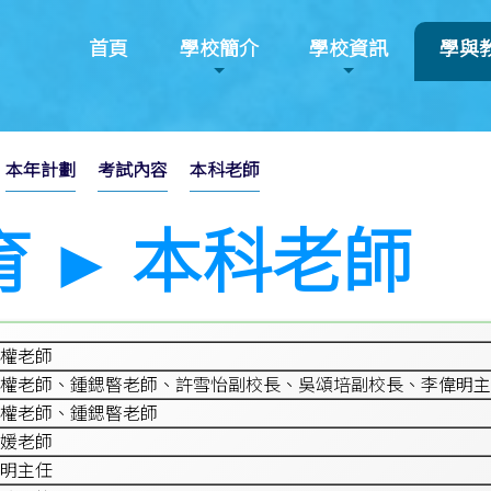
首頁
學校簡介
學校資訊
學與
本年計劃
考試內容
本科老師
育 ► 本科老師
權老師
權老師、鍾鍶暋老師、許雪怡副校長、吳頌培副校長、李偉明主
權老師、鍾鍶暋老師
媛老師
明主任