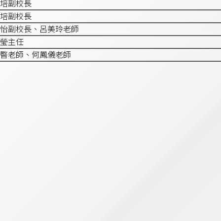
培副校長
培副校長
怡副校長、呂美玲老師
瑩主任
暋老師、何鳳儀老師