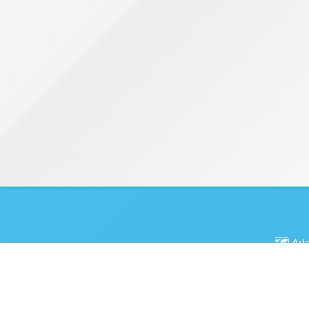
🗺️ Ad
📠 傳真：
23496371
📧 電郵：
info@saps