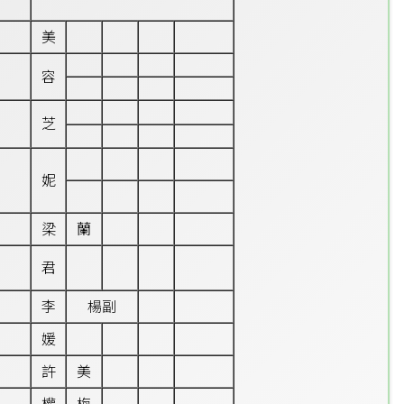
美
容
芝
妮
梁
蘭
君
李
楊副
媛
許
美