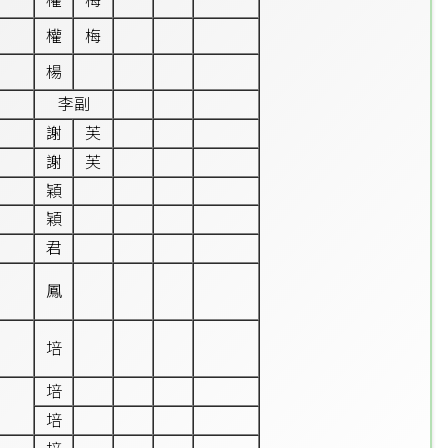
權
梅
權
梅
楊
李副
謝
芙
謝
芙
穎
穎
君
鳳
培
培
培