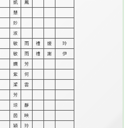
凱
鳳
慧
妙
淑
敏
雨
禮
媛
玲
敏
雨
禮
謝
伊
嫻
芳
紫
何
潔
雲
芳
琼
靜
茵
映
穎
玲