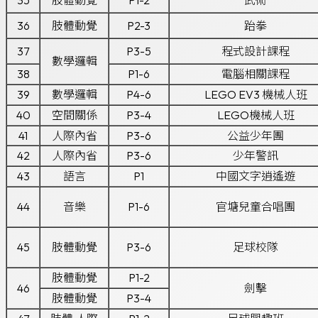
35
肢體動覺
P1-2
武術
36
肢體動覺
P2-3
跆拳
37
P3-5
程式設計課程
數學邏輯
38
P1-6
電腦相關課程
39
數學邏輯
P4-6
LEGO EV3 機械人班
40
空間關係
P3-4
LEGO機械人班
41
人際內省
P3-6
公益少年團
42
人際內省
P3-6
少年警訊
43
語言
P1
中國文字逍遙遊
44
音樂
P1-6
官塘兒童合唱團
45
肢體動覺
P3-6
足球校隊
肢體動覺
P1-2
46
劍擊
肢體動覺
P3-4