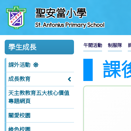
聖安當小學
St. Antonius Primary School
午間活動
制服隊
學生成長
課
課外活動
成長教育
天主教教育五大核心價值
專題網頁
關愛校園
綠色校園