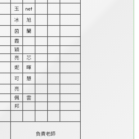
玉
net
冰
旭
茵
蘭
霞
穎
亮
芯
妮
暉
可
慧
亮
佩
雲
邦
負責老師