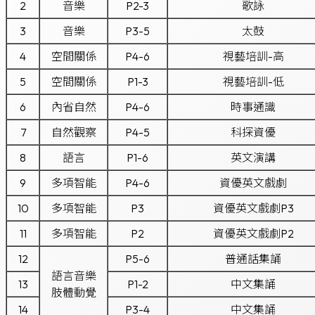
2
音樂
P2-3
歌詠
3
音樂
P3-5
太鼓
4
空間關係
P4-6
視藝培訓-高
5
空間關係
P1-3
視藝培訓-低
6
內省自然
P4-6
時事通識
7
自然觀察
P4-5
科探資優
8
語言
P1-6
英文演講
9
多項智能
P4-6
資優英文戲劇
10
多項智能
P3
資優英文戲劇P3
11
多項智能
P2
資優英文戲劇P2
12
P5-6
普通話集誦
語言音樂
13
P1-2
中文集誦
肢體動覺
14
P3-4
中文集誦