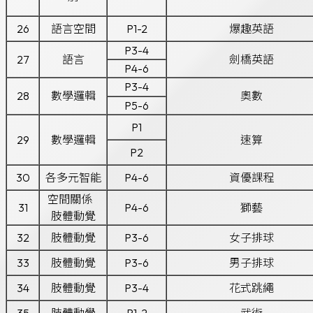
26
語言空間
P1-2
爆趣英語
P3-4
27
語言
劍橋英語
P4-6
P3-4
28
數學邏輯
奧數
P5-6
P1
29
數學邏輯
速算
P2
30
各多元智能
P4-6
資優課程
空間關係
31
P4-6
獅藝
肢體動覺
32
肢體動覺
P3-6
女子排球
33
肢體動覺
P3-6
男子排球
34
肢體動覺
P3-4
花式跳繩