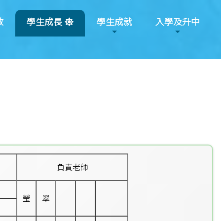
教
學生成長
學生成就
入學及升中
負責老師
瑩
翠