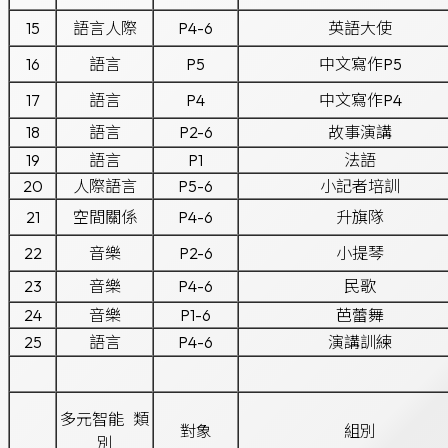
15
語言人際
P4-6
英語大使
16
語言
P5
中文寫作P5
17
語言
P4
中文寫作P4
18
語言
P2-6
故事演講
19
語言
P1
法語
20
人際語言
P5-6
小記者培訓
21
空間關係
P4-6
升旗隊
22
音樂
P2-6
小提琴
23
音樂
P4-6
民歌
24
音樂
P1-6
芭蕾舞
25
語言
P4-6
演講訓練
多元智能 類
對象
組別
別