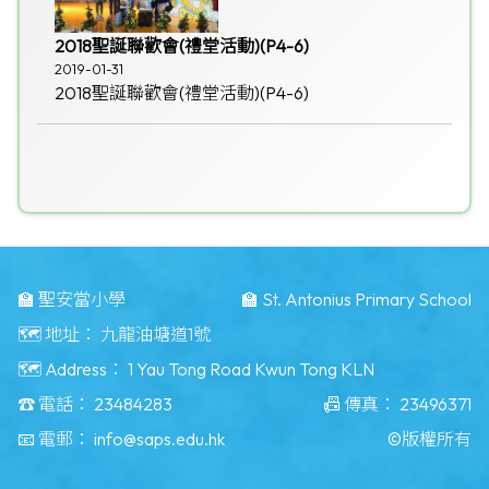
2018聖誕聯歡會(禮堂活動)(P4-6)
2019-01-31
2018聖誕聯歡會(禮堂活動)(P4-6)
🏫 聖安當小學
🏫 St. Antonius Primary School
🗺️ 地址：
九龍油塘道1號
🗺️ Address：
1 Yau Tong Road Kwun Tong KLN
☎️ 電話：
23484283
📠 傳真：
23496371
📧 電郵：
info@saps.edu.hk
©版權所有