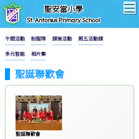
聖安當小學
St. Antonius Primary School
午間活動
制服隊
課後活動
周五活動課
多元智能
相片集
聖誕聯歡會
聖誕聯歡會