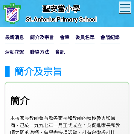
聖安當小學
St. Antonius Primary School
最新消息
簡介及宗旨
會章
委員名單
會議紀錄
活動花絮
聯絡方法
會訊
簡介及宗旨
簡介
本校家長教師會有賴各家長和教師的積極參與和籌
備，己於一九九七年二月正式成立。為促進家長和教
師之間的溝通，曾舉辦多項活動，計有會徽設計比