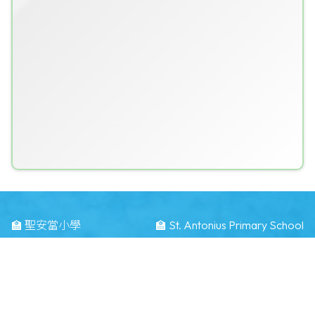
🏫 聖安當小學
🏫 St. Antonius Primary School
🗺️ 地址：
九龍油塘道1號
🗺️ Address：
1 Yau Tong Road Kwun Tong KLN
☎️ 電話：
23484283
📠 傳真：
23496371
📧 電郵：
info@saps.edu.hk
©版權所有