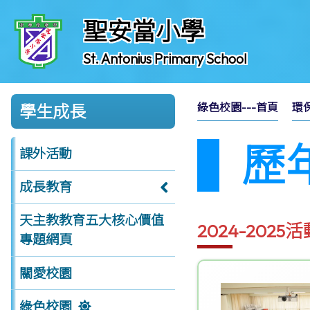
聖安當小學
St. Antonius Primary School
綠色校園---首頁
環
學生成長
歷
課外活動
成長教育
天主教教育五大核心價值
2024-2025
專題網頁
關愛校園
綠色校園