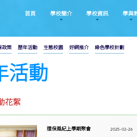
首頁
學校簡介
學校資訊
學與
保政策
歷年活動
生態校園
好網推介
綠色學校計劃
年活動
活動花絮
環保風紀上學期聚會
2025-02-26