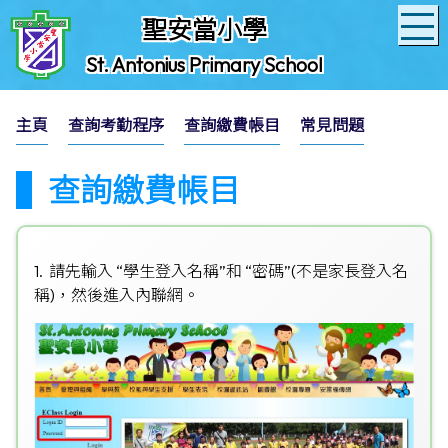
聖安當小學
St. Antonius Primary School
主頁
查詢考勤程序
查詢繳費帳目
常見問題
查詢繳費帳目
1. 請先輸入 “學生登入名稱”和 “密碼”(不是家長登入名
稱)，然後進入內聯網。