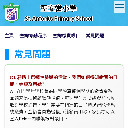
聖安當小學
St. Antonius Primary School
主頁
查詢考勤程序
查詢繳費帳目
常見問題
常見問題
Q1. 若遇上選擇性參與的活動，我們如何得知繳費的日
期、金額及用途?
A1. 在開學時學校會為同學預算整個學期的繳費金額，
並請家長根據該數額增值。每次學生需要繳費前均會
收到學校通告，學生需要在指定的日子透過智能卡系
統繳費，金額會自動從帳戶總額內扣除，家長亦可以
登入Eclass內聯網核對帳目。