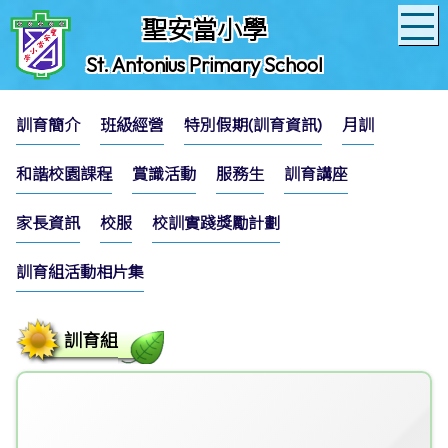
聖安當小學
St. Antonius Primary School
訓育簡介
班級經營
特別假期(訓育資訊)
月訓
和諧校園課程
賞識活動
服務生
訓育講座
家長資訊
校服
校訓實踐獎勵計劃
訓育組活動相片集
訓育組