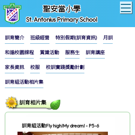
聖安當小學
St. Antonius Primary School
訓育簡介
班級經營
特別假期(訓育資訊)
月訓
和諧校園課程
賞識活動
服務生
訓育講座
家長資訊
校服
校訓實踐獎勵計劃
訓育組活動相片集
訓育相片集
訓育組活動Fly high!My dream! - P5-6