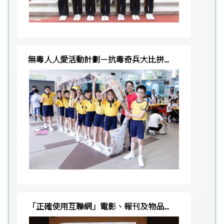
無毒人人愛活動計劃－抗毒奇兵大比拼小
學組競技比賽冠軍及定向比賽季軍
「正確使用互聯網」電影、報刊及物品管
理辦事處