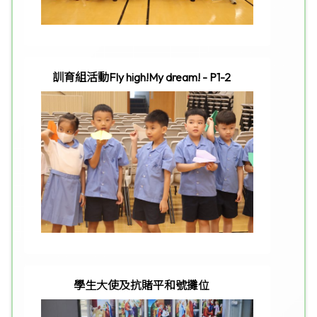
訓育組活動Fly high!My dream! - P1-2
學生大使及抗賭平和號攤位