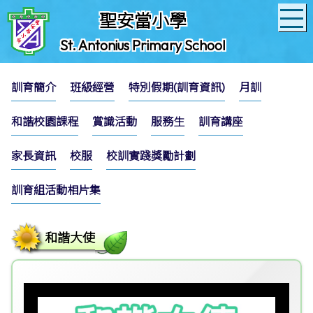
聖安當小學
St. Antonius Primary School
訓育簡介
班級經營
特別假期(訓育資訊)
月訓
和諧校園課程
賞識活動
服務生
訓育講座
家長資訊
校服
校訓實踐獎勵計劃
訓育組活動相片集
和諧大使