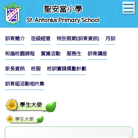
聖安當小學
St. Antonius Primary School
訓育簡介
班級經營
特別假期(訓育資訊)
月訓
和諧校園課程
賞識活動
服務生
訓育講座
家長資訊
校服
校訓實踐獎勵計劃
訓育組活動相片集
學生大使
學生大使