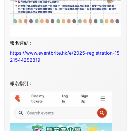
報名連結︰
https://www.eventbrite.hk/e/2025-registration-15
21544252819
報名指引︰