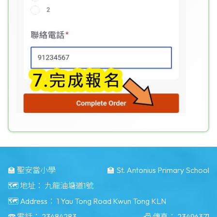
🏫 聖安當小學
🏫 St. Antonius Primary School
🗺️ 地址：
九龍油塘道1號
🗺️ Address：
1 Yau Tong Road Kwun Tong KLN
☎️ 電話：
23484283
📠 傳真：
23496371