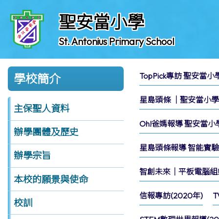
聖安當小學
St. Antonius Primary School
TopPick專訪 聖安當
學校簡介
星島頭條 │聖安當小學70
主保聖人資料
Oh!爸媽報導 聖安當
辦學團體及歷史
星島頭條報導 智能實驗吊
辦學宗旨
智創未來｜平板電腦組樂團
本校的願景與使命
信報專訪(2020年)
T
校訓