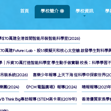
首頁
學校簡介
學校資訊
學
小學$70萬建全港首間智能吊裝智能科學室(2026)
萬建Future i Lab、設1:1模擬天和核心太空艙 啟發學生對科學興趣
小學｜斥資70萬打造智能科學室 學生動手做實驗 校長：科學學習不再
裝系統(2026)
喜樂少年報導 上天下海 從科學中探索世界(202
(2024)
《PCM 電腦廣場》報導(2024)
晴報報導(2021年
VB Think Big專訪報導 (STEM高卡車)(2019年)
香港優質家長學會報