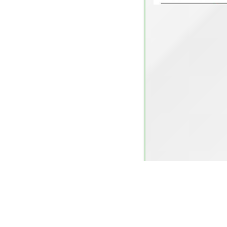
🏫 聖安當小學