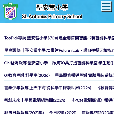
聖安當小學
St. Antonius Primary School
TopPick專訪 聖安當小學$70萬建全港首間智能吊裝智能科學室(
星島頭條 │聖安當小學70萬建Future i Lab、設1:1模擬天和
Oh!爸媽報導 聖安當小學｜斥資70萬打造智能科學室 學生動手
01教育 智能科學室(2026)
星島頭條報導 智能實驗吊裝系統(2
喜樂少年報導 上天下海 從科學中探索世界(2026)
《教育傳媒
智創未來｜平板電腦組樂團(2024)
《PCM 電腦廣場》報導(2
經濟日報報導(2021年)
今日校園(2021)
信報專訪(2020年