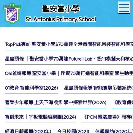
聖安當小學
St. Antonius Primary School
TopPick專訪 聖安當小學$70萬建全港首間智能吊裝智能科學室(
星島頭條 │聖安當小學70萬建Future i Lab、設1:1模擬天和
Oh!爸媽報導 聖安當小學｜斥資70萬打造智能科學室 學生動手
01教育 智能科學室(2026)
星島頭條報導 智能實驗吊裝系統(2
喜樂少年報導 上天下海 從科學中探索世界(2026)
《教育傳媒
智創未來｜平板電腦組樂團(2024)
《PCM 電腦廣場》報導(2
經濟日報報導(2021年)
今日校園(2021)
信報專訪(2020年