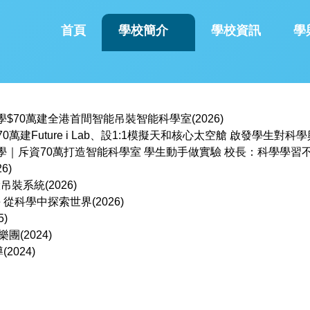
首頁
學校簡介
學校資訊
學
當小學$70萬建全港首間智能吊裝智能科學室(2026)
萬建Future i Lab、設1:1模擬天和核心太空艙 啟發學生對科學興
小學｜斥資70萬打造智能科學室 學生動手做實驗 校長：科學學習不再
裝系統(2026)
喜樂少年報導 上天下海 從科學中探索世界(202
(2024)
《PCM 電腦廣場》報導(2024)
晴報報導(2021年
VB Think Big專訪報導 (STEM高卡車)(2019年)
香港優質家長學