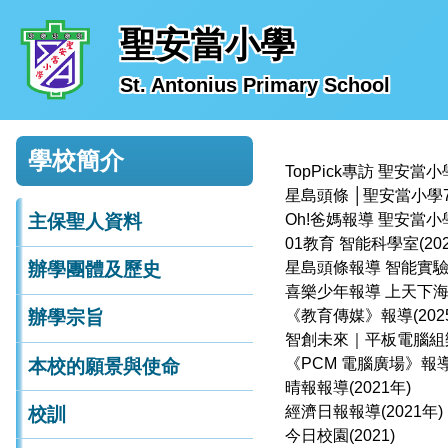
聖安當小學
St. Antonius Primary School
TopPick專訪 聖安
學校簡介
星島頭條 │聖安當小學70
主保聖人資料
Oh!爸媽報導 聖安當
辦學團體及歷史
星島頭條報導 智能實驗吊
辦學宗旨
智創未來｜平板電腦組樂團
本校的願景與使命
信報專訪(2020年)
T
校訓