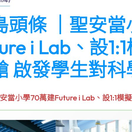
7年)
島頭條 │聖安當
ture i Lab、
艙 啟發學生對科學
當小學70萬建Future i Lab、設1