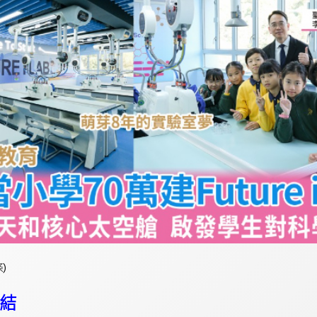
條
)
結