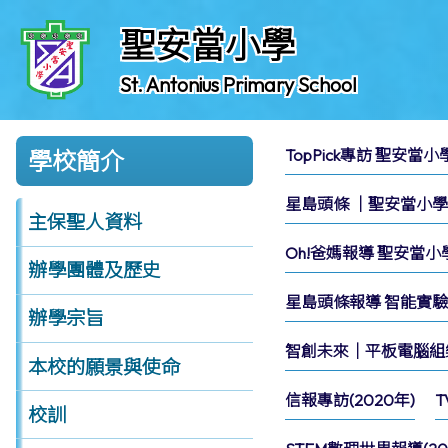
聖安當小學
St. Antonius Primary School
TopPick專訪 聖安當
學校簡介
星島頭條 │聖安當小學70
主保聖人資料
Oh!爸媽報導 聖安當
辦學團體及歷史
星島頭條報導 智能實驗吊
辦學宗旨
智創未來｜平板電腦組樂團
本校的願景與使命
信報專訪(2020年)
T
校訓