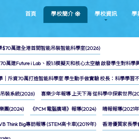
首頁
學校簡介
學校資訊
學
小學$70萬建全港首間智能吊裝智能科學室(2026)
萬建Future i Lab、設1:1模擬天和核心太空艙 啟發學生對科學興趣
小學｜斥資70萬打造智能科學室 學生動手做實驗 校長：科學學習不再
裝系統(2026)
喜樂少年報導 上天下海 從科學中探索世界(202
(2024)
《PCM 電腦廣場》報導(2024)
晴報報導(2021年
VB Think Big專訪報導 (STEM高卡車)(2019年)
香港優質家長學會報