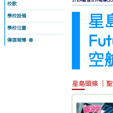
STEM數理世界報導(201
校歌
星
學校設備
學校位置
Fu
傳媒報導
空
星島頭條 │聖安