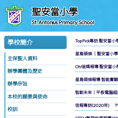
聖安當小學
St. Antonius Primary School
TopPick專訪 聖安當
學校簡介
星島頭條 │聖安當小學70
主保聖人資料
Oh!爸媽報導 聖安當
辦學團體及歷史
星島頭條報導 智能實驗吊
辦學宗旨
智創未來｜平板電腦組樂團
本校的願景與使命
信報專訪(2020年)
T
校訓