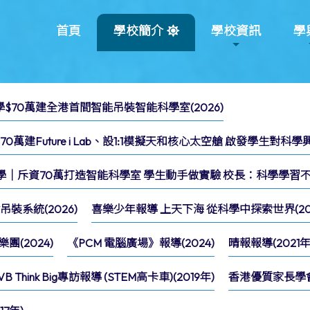
首頁
學校簡介
學校資訊
學
小學$70萬建全港首間智能吊裝智能科學室(2026)
萬建Future i Lab、設1:1模擬天和核心太空艙 啟發學生對科學興趣
小學｜斥資70萬打造智能科學室 學生動手做實驗 校長：科學學習不再
裝系統(2026)
喜樂少年報導 上天下海 從科學中探索世界(202
(2024)
《PCM 電腦廣場》報導(2024)
晴報報導(2021年
VB Think Big專訪報導 (STEM高卡車)(2019年)
香港優質家長學會報