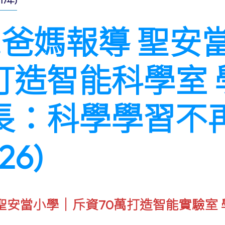
7年)
h!爸媽報導 聖安
打造智能科學室
長：科學學習不
26)
 聖安當小學｜斥資70萬打造智能實驗室