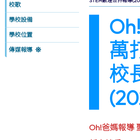
STEM數理世界報導(201
校歌
O
學校設備
學校位置
萬
傳媒報導
校
(20
Oh!爸媽報導