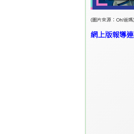
(圖片來源：Oh!爸媽
網上版報導連