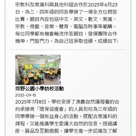
宗教科及常識科與其他科組合作於2025年6月23
日，為三、四年級的同各舉辦了一場全方位問答
比賽，題目內容包括中文、英文、數文、常識、
宗教、視藝、音樂、體育、電腦及時事等範疇，
每位同學都有機會輪流作答題目，發揮團隊合作
精神，鬥智鬥力，為自己班爭取佳績。成績如下:
郊野公園小學訪校活動
2025-09-15
2025年7月8日，學校安排了漁農自然護理署的合
約承辦商「環保協進會」的人員到校為三年級的
同學舉辦一個有益身心的活動，既配合常識科的
課程，又能推廣學生愛護大自然的信息。透過講
座、展品及互動遊戲，讓學生進一步認識及了解