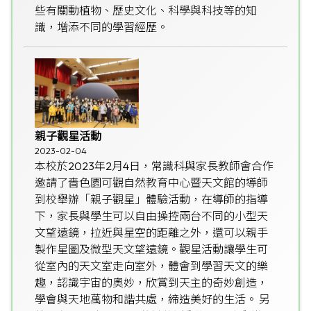
些有關動植物、歷史文化、科學與科技等的知
識，增添不同的學習經歷。
親子觀星活動
2023-02-04
本校於2023年2月4日，常識科與家長教師會合作
邀請了嗇色園可觀自然教育中心暨天文館的導師
到校舉辦「親子觀星」體驗活動，在導師的指導
下，家長與學生可以自由操控兩台不同的小型天
文望遠鏡，拉近與星空的距離之外，還可以親手
製作星圖及微型天文望遠鏡。觀星活動讓學生可
從室內的天文室走向室外，體會到學習天文的樂
趣，認識宇宙的奧妙，欣賞到天主的奇妙創造，
學會與天地萬物和諧共處，締造美好的生活。 另