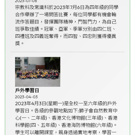
2023-07-06
宗教科及常識科於2023年7月6日為四年級的同學
合作舉辦了一場問答比賽，每位同學都有機會輪
流作答題目，發揮團隊精神，鬥智鬥力，為自己
班爭取佳績。冠軍、亞軍、季軍分別由四仁班、
四禮班及四義班奪得，而四智、四忠則獲得優異
獎。
戶外學習日
2023-04-03
2023年4月3日(星期一)是全校一至六年級的戶外
學習日。各級的參觀地點如下:獅子會自然教育中
心(一、二年級)、香港文化博物館(三年級)、香港
科學館(四、五年級)、香港海防博物館(六年級)。
學生可以離開課室，親身透過實地考察，學習一