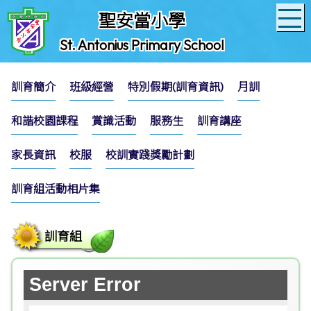
聖安當小學
St. Antonius Primary School
訓育簡介
班級經營
特別假期(訓育資訊)
月訓
和諧校園課程
賞識活動
服務生
訓育講座
家長資訊
校服
校訓實踐獎勵計劃
訓育組活動相片集
訓育組