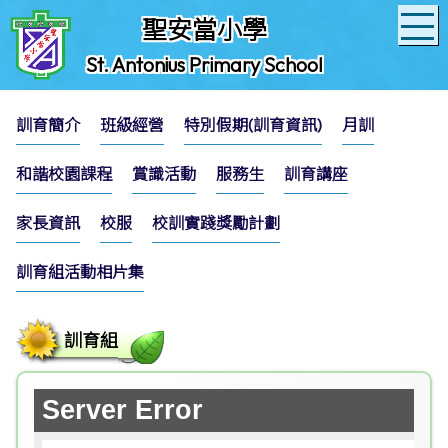
聖安當小學
St. Antonius Primary School
訓育簡介
班級經營
特別假期(訓育資訊)
月訓
和諧校園課程
賞識活動
服務生
訓育講座
家長資訊
校服
校訓實踐獎勵計劃
訓育組活動相片集
訓育組