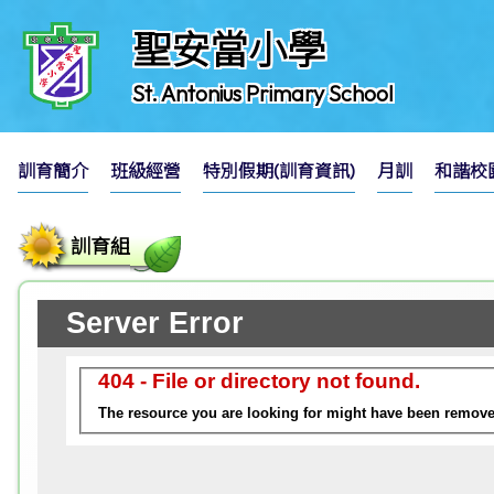
聖安當小學
St. Antonius Primary School
訓育簡介
班級經營
特別假期(訓育資訊)
月訓
和諧校
訓育組