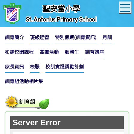
聖安當小學
St. Antonius Primary School
訓育簡介
班級經營
特別假期(訓育資訊)
月訓
和諧校園課程
賞識活動
服務生
訓育講座
家長資訊
校服
校訓實踐獎勵計劃
訓育組活動相片集
訓育組