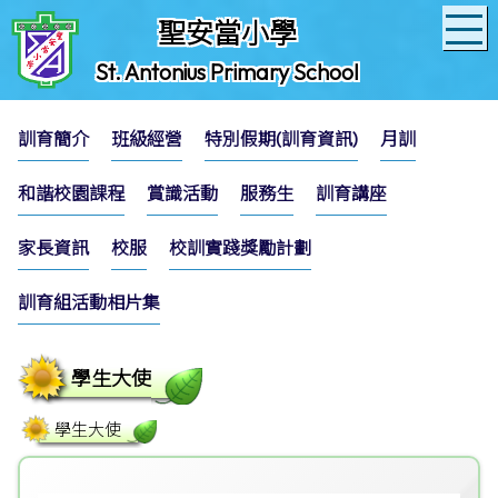
聖安當小學
St. Antonius Primary School
訓育簡介
班級經營
特別假期(訓育資訊)
月訓
和諧校園課程
賞識活動
服務生
訓育講座
家長資訊
校服
校訓實踐獎勵計劃
訓育組活動相片集
學生大使
學生大使