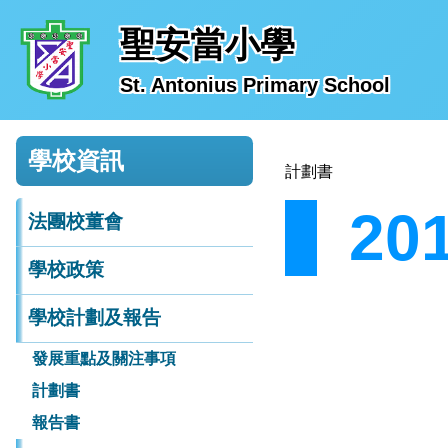
聖安當小學
St. Antonius Primary School
計劃書
學校資訊
20
法團校董會
學校政策
學校計劃及報告
發展重點及關注事項
計劃書
報告書
1.加強學校行政管理