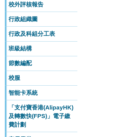
校外評核報告
2.學生輔導服務津貼
行政組織圖
3.校本課後學習及
行政及科組分工表
4.加強言語治療津貼
5.學習支援津貼
班級結構
6.資訊科技綜合津貼
節數編配
7.成長的天空計劃津
校服
8.德育及國民教育
智能卡系統
「支付寶香港(AlipayHK)
及轉數快(FPS)」電子繳
費計劃