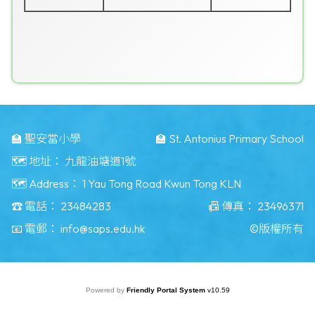
🏫 聖安當小學
🏫 St. Antonius Primary School
🗺️ 地址：
九龍油塘道1號
🗺️ Address：
1 Yau Tong Road Kwun Tong KLN
☎️ 電話：
23484283
📠 傳真：
23496371
📧 電郵：
info@saps.edu.hk
©版權所有
Powered by
Friendly Portal System
v
10.59